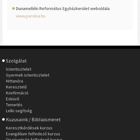
Dunamelléki Református Egyházkerület weboldala
www.parokia.hu
Szolgálat
Istentisztelet
Gyermek istentisztelet
Hittanóra
Keresztelő
Konfirmáció
Esküvő
Temetés
Lelki segítség
Kuzusaink / Bibliaismeret
Keresztkérdések kurzus
Evangélium felfedező kurzus
Újszövetség felfedező kurzus