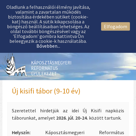
Oladlunk a felhasználói élmény javítása,
valamint a zavartalan működés
biztosítása érdekében sütiket (cookie-
kat) használ. A sütik kikapcsolása a
böngésző beállításaiban lehetséges. Az
Elfogadom
oldal további böngészésével vagy az
'Elfogadom' gombra kattintva Ön
beleegyezik a cookie-k használatába.
Bővebben...
KÁPOSZTÁSMEGYERI
REFORMÁTUS
GYÜLEKEZET
Új kisifi tábor (9-10 év)
Szeretettel hirdetjük az idei Új Kisifi napközis
táborunkat, amelyet
2026. júl. 20-24.
között tartunk.
Helyszín:
Káposztásmegyeri Református