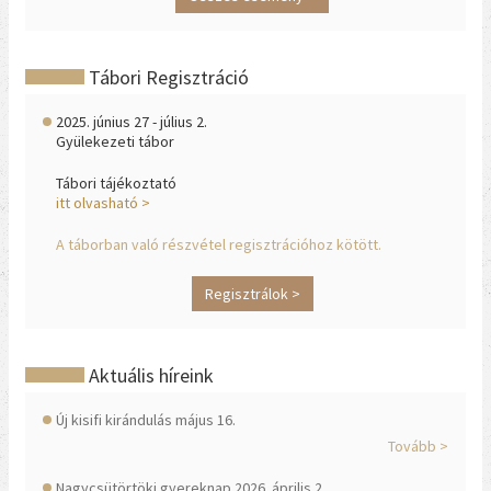
Tábori Regisztráció
2025. június 27 - július 2.
Gyülekezeti tábor
Tábori tájékoztató
itt olvasható >
A táborban való részvétel regisztrációhoz kötött.
Regisztrálok >
Aktuális híreink
Új kisifi kirándulás május 16.
Tovább >
Nagycsütörtöki gyereknap 2026. április 2.