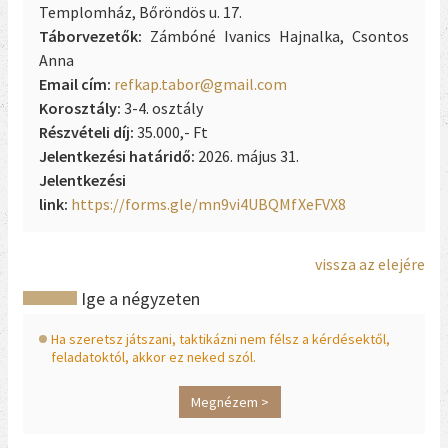
Templomház, Bőröndös u. 17.
Táborvezetők:
Zámbóné Ivanics Hajnalka, Csontos
Anna
Email cím:
refkap.tabor@gmail.com
Korosztály:
3-4. osztály
Részvételi díj:
35.000,- Ft
Jelentkezési határidő:
2026. május 31.
Jelentkezési
link:
https://forms.gle/mn9vi4UBQMfXeFVX8
vissza az elejére
Ige a négyzeten
Ha szeretsz játszani, taktikázni nem félsz a kérdésektől,
feladatoktól, akkor ez neked szól.
Megnézem >