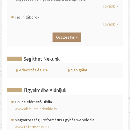
Tovább >
Téli ifi táborok
Tovább >
Összes hír >
Segíthet Nekünk
Adakozás és 1%
Szolgálat
Figyelmébe Ajánljuk
Online elérhető Biblia
www.abibliamindenkie.hu
Magyarországi Református Egyház weboldala
www.reformatus.hu