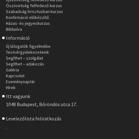
Ószövetség felfedező kurzus
Szabadság Krisztusban kurzus
Konfirmáció előkészítő
Házas- és jegyeskurzus
Bibliaóra
Információ
Új látogatók figyelmébe
Testvérgyülekezeteink
Segíthet – szolgálat
Segíthet – adakozás
Galéria
Kapcsolat
Eseménynaptár
Hírek
Itt vagyunk
1048 Budapest, Bőröndös utca 17.
Levelezőlista feliratkozás
.