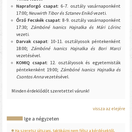
Napraforgó csapat
: 6-7. osztály vasárnaponként
17:00;
Neuwirth Tibor és Sztanev Enikő
vezeti.
Őrző Fecskék csapat
: 8-9. osztály vasárnaponként
17:30;
Zámbóné Ivanics Hajnalka és Mári Lőrinc
vezeti.
Darvak csapat
: 10-11. osztályosok péntekenként
18:00;
Zámbóné Ivanics Hajnalka és Bori Marci
vezetésével.
KOMIQ csapat
: 12. osztályosok és egyetemisták
péntekenként 19:00;
Zámbóné Ivanics Hajnalka és
Csontos Anna
vezetésével.
Minden érdeklődőt szeretettel várunk!
vissza az elejére
Ige a négyzeten
Ha szeretsz játszani, taktikázni nem félsz a kérdésektől,