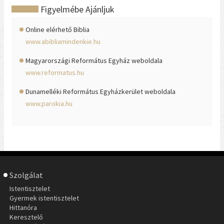
Figyelmébe Ajánljuk
Online elérhető Biblia
www.abibliamindenkie.hu
Magyarországi Református Egyház weboldala
www.reformatus.hu
Dunamelléki Református Egyházkerület weboldala
www.parokia.hu
Szolgálat
Istentisztelet
Gyermek istentisztelet
Hittanóra
Keresztelő