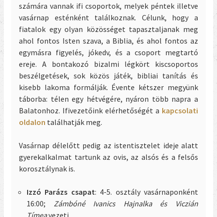
számára vannak ifi csoportok, melyek péntek illetve
vasárnap esténként találkoznak. Célunk, hogy a
fiatalok egy olyan közösséget tapasztaljanak meg
ahol fontos Isten szava, a Biblia, és ahol fontos az
egymásra figyelés, jókedv, és a csoport megtartó
ereje. A bontakozó bizalmi légkört kiscsoportos
beszélgetések, sok közös játék, bibliai tanítás és
kisebb lakoma formálják. Évente kétszer megyünk
táborba: télen egy hétvégére, nyáron több napra a
Balatonhoz. Ifivezetőink elérhetőségét a
kapcsolati
oldalon
találhatják meg.
Vasárnap délelőtt pedig az istentisztelet ideje alatt
gyerekalkalmat tartunk az ovis, az alsós és a felsős
korosztálynak is.
Izzó Parázs csapat
: 4-5. osztály vasárnaponként
16:00;
Zámbóné Ivanics Hajnalka és Viczián
Tímea
vezeti.