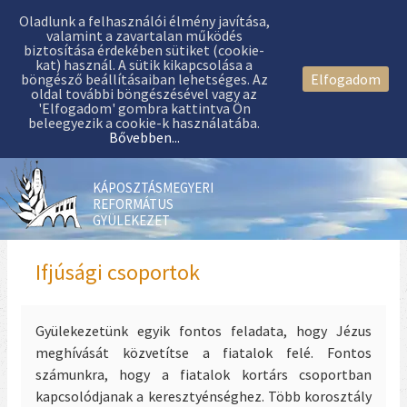
Oladlunk a felhasználói élmény javítása,
valamint a zavartalan működés
biztosítása érdekében sütiket (cookie-
kat) használ. A sütik kikapcsolása a
böngésző beállításaiban lehetséges. Az
Elfogadom
oldal további böngészésével vagy az
'Elfogadom' gombra kattintva Ön
beleegyezik a cookie-k használatába.
Bővebben...
KÁPOSZTÁSMEGYERI
REFORMÁTUS
GYÜLEKEZET
Ifjúsági csoportok
Gyülekezetünk egyik fontos feladata, hogy Jézus
meghívását közvetítse a fiatalok felé. Fontos
számunkra, hogy a fiatalok kortárs csoportban
kapcsolódjanak a keresztyénséghez. Több korosztály