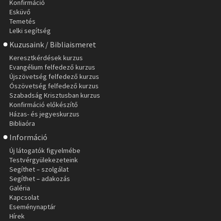
Konfirmáció
Esküvő
Temetés
Lelki segítség
Kuzusaink / Bibliaismeret
Keresztkérdések kurzus
Evangélium felfedező kurzus
Újszövetség felfedező kurzus
Ószövetség felfedező kurzus
Szabadság Krisztusban kurzus
Konfirmáció előkészítő
Házas- és jegyeskurzus
Bibliaóra
Információ
Új látogatók figyelmébe
Testvérgyülekezeteink
Segíthet – szolgálat
Segíthet – adakozás
Galéria
Kapcsolat
Eseménynaptár
Hírek