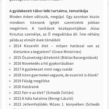
A gyülekezeti tábor lelki tartalma, tematikája
Minden évben változik, megújul. Egy azonban közös
mindben: Istenünk Igéjét szeretnénk jobban
megérteni. A tanítások középpontjában Jézus
Krisztus személye, az Ő megváltása áll. Íme néhány
példa az elmúlt évek témáiból:
2014 Kicserélt élet – milyen hatással van az
életünkre a kegyelem? (Grace Ministries)
2015 Ószövetségi áttekintő (Bibliai Barangolások)
2016 Növekedés a hit gyakorlásában
2017 A gyülekezet mint nagy család
2018 Isten gyermekei vagyunk, de eszerint is élünk?
2019 Fiúság megélése
2020 Határaink
2021 Fair-e az élet? (Schwáb Zoltán)
2022 A hála hatalma (Beregi László)
2023 Jellemfejlődés Mózes 1. könyvében (Schwáb