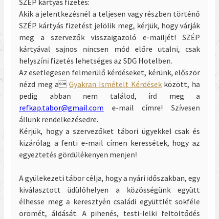
SZÉP kártyás fizetés:
Akik a jelentkezésnél a teljesen vagy részben történő
SZÉP kártyás fizetést jelölik meg, kérjük, hogy várják
meg a szervezők visszaigazoló e-mailjét! SZÉP
kártyával sajnos nincsen mód előre utalni, csak
helyszíni fizetés lehetséges az SDG Hotelben.
Az esetlegesen felmerülő kérdéseket, kérünk, először
nézd meg a
Gyakran Ismételt Kérdések
között, ha
pedig abban nem találod, írd meg a
refkap.tabor@gmail.com
e-mail címre! Szívesen
állunk rendelkezésedre.
Kérjük, hogy a szervezőket tábori ügyekkel csak és
kizárólag a fenti e-mail címen keressétek, hogy az
egyeztetés gördülékenyen menjen!
A gyülekezeti tábor célja, hogy a nyári időszakban, egy
kiválasztott üdülőhelyen a közösségünk együtt
élhesse meg a keresztyén családi együttlét sokféle
örömét, áldását. A pihenés, testi-lelki feltöltődés