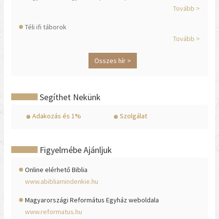
Tovább >
Téli ifi táborok
Tovább >
Összes hír >
Segíthet Nekünk
Adakozás és 1%
Szolgálat
Figyelmébe Ajánljuk
Online elérhető Biblia
www.abibliamindenkie.hu
Magyarországi Református Egyház weboldala
www.reformatus.hu