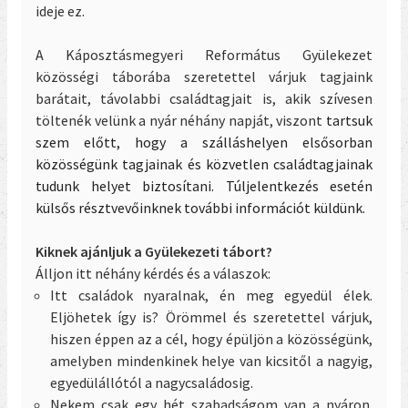
ideje ez.
A Káposztásmegyeri Református Gyülekezet
közösségi táborába szeretettel várjuk tagjaink
barátait, távolabbi családtagjait is, akik szívesen
töltenék velünk a nyár néhány napját, viszont
tartsuk
szem előtt, hogy a szálláshelyen elsősorban
közösségünk tagjainak és közvetlen családtagjainak
tudunk helyet biztosítani. Túljelentkezés esetén
külsős résztvevőinknek további információt küldünk.
Kiknek ajánljuk a Gyülekezeti tábort?
Álljon itt néhány kérdés és a válaszok:
Itt családok nyaralnak, én meg egyedül élek.
Eljöhetek így is?
Örömmel és szeretettel várjuk,
hiszen éppen az a cél, hogy épüljön a közösségünk,
amelyben mindenkinek helye van kicsitől a nagyig,
egyedülállótól a nagycsaládosig.
Nekem csak egy hét szabadságom van a nyáron.