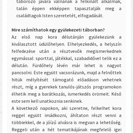
táborozó javára válnának a felkínált alkalmak,
talán éppen ekképpen tapasztalják meg a
családtagok Isten szeretetét, elfogadását.
Mire számíthatok egy gyülekezeti táborban?
Az első nap kora délutánján gyülekezünk a
kiválasztott üdülőhelyen. Elhelyezkedés, a helyszín
felfedezése után a résztvevők megismerkednek
egymással: sporttal, játékkal, szabadidővel telik ez a
délután. Fürdőhely lévén már lehet is nagyot
pancsolni. Este együtt vacsorázunk, majd a felnőttek
hitük mélyítését támogató előadáson vehetnek
részt, míg a gyerekek tanulós-játszós programokon
élhetik meg a barátkozás, ismerkedés örömeit. Késő
este sem kell unatkoznia senkinek.
A következő napokon, aki szeretne, felkelhet kora
reggel együtt imádkozni, áhítaton részt venni a
többiekkel, de a jóízű alvásra is megvan a lehetőség.
Reggeli után a hét tematikájának megfelelő igei