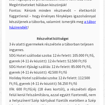
Megértéseteket hálásan köszönjük!
Fontos: Kérünk minden résztvevőt – életkortól
függetlenül – hogy érvényes fényképes igazolvánnyal
készüljenek a táborba, valamint ismerjék meg
a tábor
házirendjét
!
Részvétel költségei
3 év alatti gyermekek részvétele a táborban teljesen
ingyenes.
SDG Hotel szállodai szoba: 12 év felett: 105.000 Ft/fő,
gyerek (4-11 év között): 12 év felett: 52.500 Ft/fő
SDG Hotel ifjúsági szállás: 12 év felett: 85.000 Ft/fő,
gyerek (4-11 év között): 42.500 Ft/fő
Holiday Hotel szállodai szoba: 12 év felett: 112.500
Ft/fő, gyerek (4-11 év között): 56.250 Ft/fő
IFA: 600 Ft/fő/éj (18 éves kortól), a részvételi díjon
felül kerül felszámításra, azzal együtt fizetendő,
nem
a helyszínen
! Szép kártyával fizetők esetében a Szép