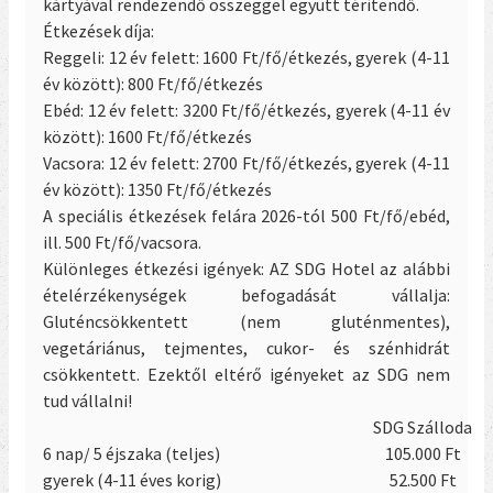
kártyával rendezendő összeggel együtt térítendő.
Étkezések díja:
Reggeli: 12 év felett: 1600 Ft/fő/étkezés, gyerek (4-11
év között): 800 Ft/fő/étkezés
Ebéd: 12 év felett: 3200 Ft/fő/étkezés, gyerek (4-11 év
között): 1600 Ft/fő/étkezés
Vacsora: 12 év felett: 2700 Ft/fő/étkezés, gyerek (4-11
év között): 1350 Ft/fő/étkezés
A speciális étkezések felára 2026-tól 500 Ft/fő/ebéd,
ill. 500 Ft/fő/vacsora.
Különleges étkezési igények:
AZ SDG Hotel az alábbi
ételérzékenységek befogadását vállalja:
Gluténcsökkentett (nem gluténmentes),
vegetáriánus, tejmentes, cukor- és szénhidrát
csökkentett.
Ezektől eltérő igényeket az SDG nem
tud vállalni!
SDG Szálloda
6 nap/ 5 éjszaka (teljes)
105.000 Ft
gyerek
(4-11 éves korig)
52.500 Ft