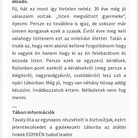
előadó.
Fú, hát ez most így hirtelen nehéz. 30 éve még jó
válaszaim voltak. „Isten megvá
l
tott gyermeke”,
ilyesmi. Persze ez továbbra is igaz, de sokszor már
üresen konganak ezek a szavak. Évről évre meg kell
valahogy töltenem ezt az önleírást élettel. Talán a
trükk az, hogy nem akörül kellene forgolódnom hogy
ki vagyok én hanem hogy ki az én felebarátom és
kicsoda Isten. Persze ezek se egyszerű kérdések.
Különben pont ezekről a kérdésekről (meg persze a
kiégésről, nagyravágyásról, csalódásról) lesz szó a
nyári táborban. Még jó, hogy van néhány hónap addig
készülni. Imádkozzatok értem. Nélkületek nem fog
menni.
__
Tábori információk
Tavaly óta az egynapos részvételt is biztosítjuk, ezért
jelentkezésedet a gyülekezeti táborba az alábbi
linkek
EGYIKÉN
tudod leadni: