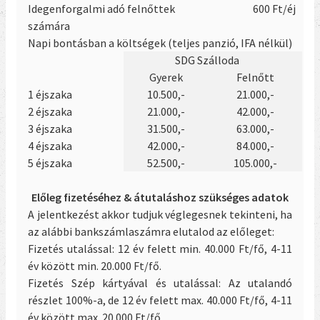
Idegenforgalmi adó felnőttek
600 Ft/éj
számára
Napi bontásban a költségek (teljes panzió, IFA nélkül)
SDG Szálloda
Gyerek
Felnőtt
1 éjszaka
10.500,-
21.000,-
2 éjszaka
21.000,-
42.000,-
3 éjszaka
31.500,-
63.000,-
4 éjszaka
42.000,-
84.000,-
5 éjszaka
52.500,-
105.000,-
Előleg fizetéséhez & átutaláshoz szükséges adatok
A jelentkezést akkor tudjuk véglegesnek tekinteni, ha
az alábbi bankszámlaszámra elutalod az előleget:
Fizetés utalással: 12 év felett min. 40.000 Ft/fő, 4-11
év között min. 20.000 Ft/fő.
Fizetés Szép kártyával és utalással: Az utalandó
részlet 100%-a, de 12 év felett max. 40.000 Ft/fő, 4-11
év között max. 20.000 Ft/fő.