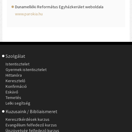
Dunamelléki Református Egyházkerület weboldala
www.parokia.hu
Szolgálat
Istentisztelet
Gyermek istentisztelet
Hittanóra
Keresztelő
Konfirmáció
Esküvő
Temetés
Lelki segítség
Kuzusaink / Bibliaismeret
Keresztkérdések kurzus
Evangélium felfedező kurzus
Újszövetség felfedező kurzus