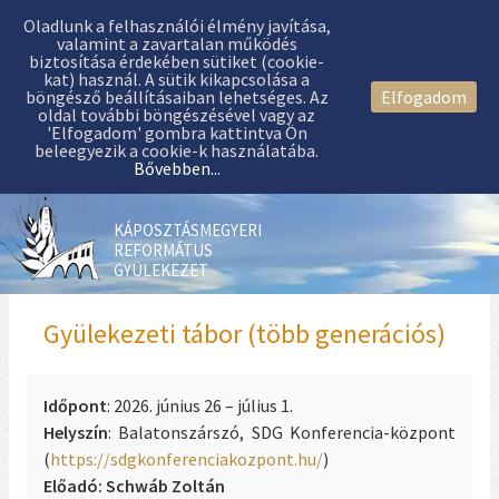
Oladlunk a felhasználói élmény javítása,
valamint a zavartalan működés
biztosítása érdekében sütiket (cookie-
kat) használ. A sütik kikapcsolása a
böngésző beállításaiban lehetséges. Az
Elfogadom
oldal további böngészésével vagy az
'Elfogadom' gombra kattintva Ön
beleegyezik a cookie-k használatába.
Bővebben...
KÁPOSZTÁSMEGYERI
REFORMÁTUS
GYÜLEKEZET
Gyülekezeti tábor (több generációs)
Időpont
: 2026. június 26 – július 1.
Helyszín
: Balatonszárszó, SDG Konferencia-központ
(
https://sdgkonferenciakozpont.hu/
)
Előadó: Schwáb Zoltán