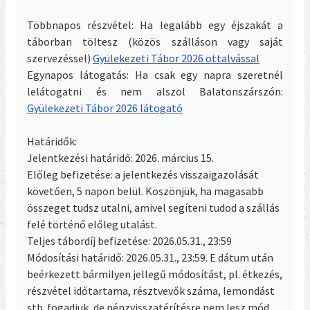
Többnapos részvétel:
Ha legalább egy éjszakát a
táborban töltesz (közös szálláson vagy saját
szervezéssel)
Gyülekezeti Tábor 2026 ottalvással
Egynapos látogatás
: Ha csak egy napra szeretnél
lelátogatni és nem alszol Balatonszárszón:
Gyülekezeti Tábor 2026 látogató
Határidők:
Jelentkezési határidő: 2026. március 15.
Előleg befizetése: a jelentkezés visszaigazolását
követően, 5 napon belül. Köszönjük, ha magasabb
összeget tudsz utalni, amivel segíteni tudod a szállás
felé történő előleg utalást.
Teljes tábordíj befizetése: 2026.05.31., 23:59
Módosítási határidő: 2026.05.31., 23:59. E dátum után
beérkezett bármilyen jellegű módosítást, pl. étkezés,
részvétel időtartama, résztvevők száma, lemondást
stb. fogadjuk, de pénzvisszatérítésre nem lesz mód.