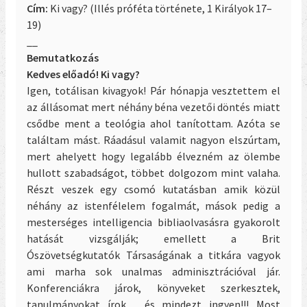
Cím:
Ki vagy? (Ill
és próféta története, 1 Királyok 17–
19)
__
Bemutatkozás
Kedves előadó! Ki vagy?
Igen, totálisan kivagyok! Pár hónapja vesztettem el
az állásomat mert néhány béna vezetői döntés miatt
csődbe ment a teológia ahol tanítottam. Azóta se
találtam mást. Ráadásul valamit nagyon elszúrtam,
mert ahelyett hogy legalább élvezném az ölembe
hullott szabadságot, többet dolgozom mint valaha.
Részt veszek egy csomó kutatásban amik közül
néhány az istenfélelem fogalmát, mások pedig a
mesterséges intelligencia bibliaolvasásra gyakorolt
hatását vizsgálják; emellett a Brit
Ószövetségkutatók Társaságának a titkára vagyok
ami marha sok unalmas adminisztrációval jár.
Konferenciákra járok, könyveket szerkesztek,
tanulmányokat írok… és mindezt ingyen!!! Most