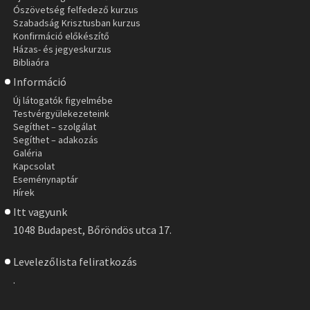
Ószövetség felfedező kurzus
Szabadság Krisztusban kurzus
Konfirmáció előkészítő
Házas- és jegyeskurzus
Bibliaóra
Információ
Új látogatók figyelmébe
Testvérgyülekezeteink
Segíthet – szolgálat
Segíthet – adakozás
Galéria
Kapcsolat
Eseménynaptár
Hírek
Itt vagyunk
1048 Budapest, Bőröndös utca 17.
Levelezőlista feliratkozás
.