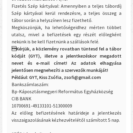
Fizetés Szép kártyával: Amennyiben a teljes tábordíj
Szép kártyával kerül rendezésre, a teljes összeg a
tábor során a helyszínen lesz fizethető.
Megköszönjük, ha lehetőségeidhez mérten többet
utalsz, mivel a befizetések egy részét előlegként
nekünk is be kell fizetnünk a szállások felé.
Kérjük, a közlemény rovatban tüntesd fel a tábor
kódját (GYT), illetve a jelentkezéskor megadott
nevet és e-mail címet! Az adatok elhagyása
jelentősen megnehezíti a szervezők munkáját!
Például: GYT, Kiss Zsófia, zsofi@gmail.com
Bankszámlaszám:
Bp-Káposztásmegyeri Református Egyházközség
CIB BANK
10700691-49133101-51300009
Az előleg befizetésének határideje a jelentkezés
visszaigazolásának kézhezvételétől számított 5 nap.