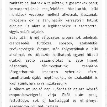
tanítást hallhatnak a felnőttek, a gyermekek pedig
korcsoportjuknak megfelelően hitoktatók, lelki
munkások vezetése mellett alkotnak, játszanak,
miközben ők is tanulhatják keresztyén hitünk
alapjait. Ez alatt a legkisebbekre is szeretettel
vigyáznak fiataljaink.
Ebéd után ismét változatos programok adódnak:
csendesedés, fürdőzés, sportok, szabadidős
tevékenységek. Vacsora után folytatódnak a lelki
alkalmak, és többször hallhatunk egyéni hitbeli
utakról szóló beszámolókat is. Este filmet
nézhetünk, fórumozhatunk, teaházba
látogathatunk, imaesten vehetünk részt,
tanulhatunk újabb néptáncokat, de szabadidőt is
kaphatunk, ha arra van szükségünk.
A tábort az utolsó napi Előadás és az azt követő
csoportbeszélgetés zárja. Ebéd után pedig
feltöltődve, sok új barátsággal és élménnyel
gazdagodva indulhatunk haza…