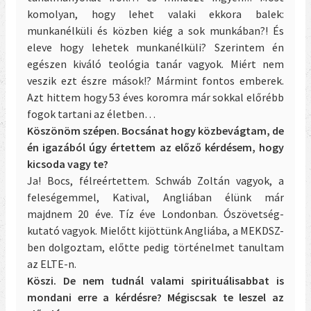
komolyan, hogy lehet valaki ekkora balek:
munkanélküli és közben kiég a sok munkában?! És
eleve hogy lehetek munkanélküli? Szerintem én
egészen kiváló teológia tanár vagyok. Miért nem
veszik ezt észre mások!? Mármint fontos emberek.
Azt hittem hogy 53 éves koromra már sokkal előrébb
fogok tartani az életben…
Köszönöm szépen. Bocsánat hogy közbevágtam, de
én igazából úgy értettem az előző kérdésem, hogy
kicsoda vagy te?
Ja! Bocs, félreértettem. Schwáb Zoltán vagyok, a
feleségemmel, Katival, Angliában élünk már
majdnem 20 éve. Tíz éve Londonban. Ószövetség-
kutató vagyok. Mielőtt kijöttünk Angliába, a MEKDSZ-
ben dolgoztam, előtte pedig történelmet tanultam
az ELTE-n.
Köszi. De nem tudnál valami spirituálisabbat is
mondani erre a kérdésre? Mégiscsak te leszel az