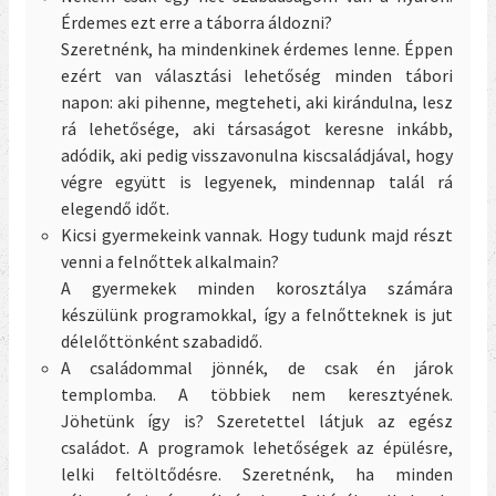
Érdemes ezt erre a táborra áldozni?
Szeretnénk, ha mindenkinek érdemes lenne. Éppen
ezért van választási lehetőség minden tábori
napon: aki pihenne, megteheti, aki kirándulna, lesz
rá lehetősége, aki társaságot keresne inkább,
adódik, aki pedig visszavonulna kiscsaládjával, hogy
végre együtt is legyenek, mindennap talál rá
elegendő időt.
Kicsi gyermekeink vannak. Hogy tudunk majd részt
venni a felnőttek alkalmain?
A gyermekek minden korosztálya számára
készülünk programokkal, így a felnőtteknek is jut
délelőttönként szabadidő.
A családommal jönnék, de csak én járok
templomba. A többiek nem keresztyének.
Jöhetünk így is?
Szeretettel látjuk az egész
családot. A programok lehetőségek az épülésre,
lelki feltöltődésre. Szeretnénk, ha minden