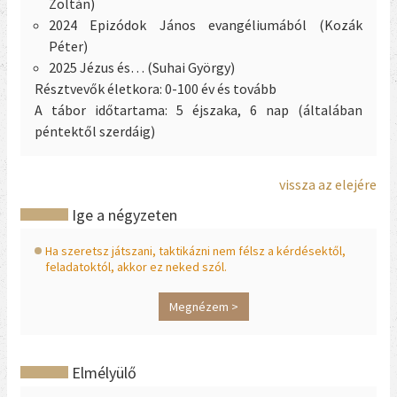
Zoltán)
2024 Epizódok János evangéliumából (Kozák
Péter)
2025 Jézus és… (Suhai György)
Résztvevők életkora:
0-100 év és tovább
A tábor időtartama:
5 éjszaka, 6 nap (általában
péntektől szerdáig)
vissza az elejére
Ige a négyzeten
Ha szeretsz játszani, taktikázni nem félsz a kérdésektől,
feladatoktól, akkor ez neked szól.
Megnézem >
Elmélyülő