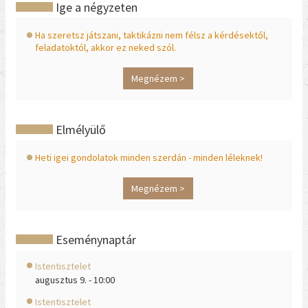
Ige a négyzeten
Ha szeretsz játszani, taktikázni nem félsz a kérdésektől,
feladatoktól, akkor ez neked szól.
Megnézem >
Elmélyülő
Heti igei gondolatok minden szerdán - minden léleknek!
Megnézem >
Eseménynaptár
Istentisztelet
augusztus 9. - 10:00
Istentisztelet