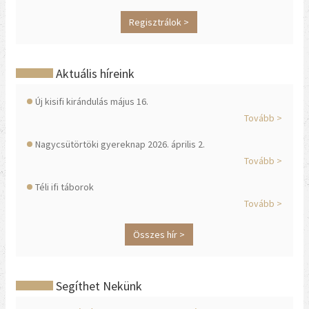
Regisztrálok >
Aktuális híreink
Új kisifi kirándulás május 16.
Tovább >
Nagycsütörtöki gyereknap 2026. április 2.
Tovább >
Téli ifi táborok
Tovább >
Összes hír >
Segíthet Nekünk