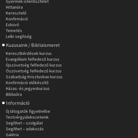
Gyermek istentisztelet
Hittanóra
Keresztelő
Konfirmáció
Esküvő
Temetés
Lelki segítség
Kuzusaink / Bibliaismeret
Keresztkérdések kurzus
Evangélium felfedező kurzus
Újszövetség felfedező kurzus
Ószövetség felfedező kurzus
Szabadság Krisztusban kurzus
Konfirmáció előkészítő
Házas- és jegyeskurzus
Bibliaóra
Információ
Új látogatók figyelmébe
Testvérgyülekezeteink
Segíthet – szolgálat
Segíthet – adakozás
Galéria