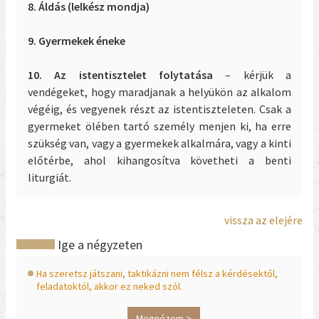
8. Áldás (lelkész mondja)
9. Gyermekek éneke
10. Az istentisztelet folytatása
– kérjük a
vendégeket, hogy maradjanak a helyükön az alkalom
végéig, és vegyenek részt az istentiszteleten. Csak a
gyermeket ölében tartó személy menjen ki, ha erre
szükség van, vagy a gyermekek alkalmára, vagy a kinti
előtérbe, ahol kihangosítva követheti a benti
liturgiát.
vissza az elejére
Ige a négyzeten
Ha szeretsz játszani, taktikázni nem félsz a kérdésektől,
feladatoktól, akkor ez neked szól.
Megnézem >