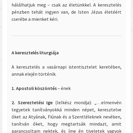
hálálhatjuk meg – csak az életünkkel. A keresztelés
pénzben tehát ingyen van, de Isten Jézus életéért
cserébe a mienket kéri.
A keresztelés liturgiája
A keresztelés a vasárnapi istentisztelet keretében,
annak elején történik.
1. Apostoli köszöntés
– ének
2. Szereztetési Ige
(lelkész mondja): „…elmenvén
tegyetek tanítványokká minden népet, keresztelve
őket az Atyának, Fiúnak és a Szentléleknek nevében,
tanítván őket, hogy megtartsák mindazt, amit
parancsoltam nektek, és íme én tiveletek vagyok