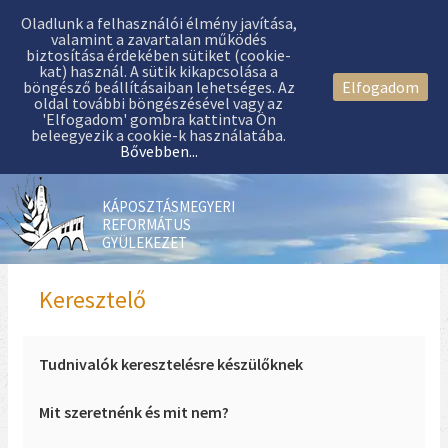
Oladlunk a felhasználói élmény javítása,
valamint a zavartalan működés
biztosítása érdekében sütiket (cookie-
kat) használ. A sütik kikapcsolása a
böngésző beállításaiban lehetséges. Az
Elfogadom
oldal további böngészésével vagy az
'Elfogadom' gombra kattintva Ön
beleegyezik a cookie-k használatába.
Bővebben...
KÁPOSZTÁSMEGYERI
REFORMÁTUS
GYÜLEKEZET
Keresztelő
Tudnivalók keresztelésre készülőknek
Mit szeretnénk és mit nem?