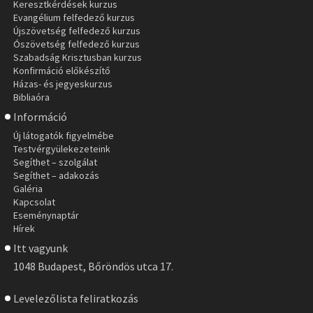
Keresztkérdések kurzus
Evangélium felfedező kurzus
Újszövetség felfedező kurzus
Ószövetség felfedező kurzus
Szabadság Krisztusban kurzus
Konfirmáció előkészítő
Házas- és jegyeskurzus
Bibliaóra
Információ
Új látogatók figyelmébe
Testvérgyülekezeteink
Segíthet – szolgálat
Segíthet – adakozás
Galéria
Kapcsolat
Eseménynaptár
Hírek
Itt vagyunk
1048 Budapest, Bőröndös utca 17.
Levelezőlista feliratkozás