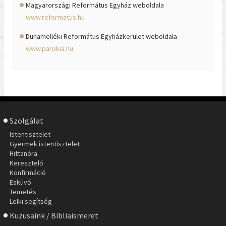
Magyarországi Református Egyház weboldala
www.reformatus.hu
Dunamelléki Református Egyházkerület weboldala
www.parokia.hu
Szolgálat
Istentisztelet
Gyermek istentisztelet
Hittanóra
Keresztelő
Konfirmáció
Esküvő
Temetés
Lelki segítség
Kuzusaink / Bibliaismeret