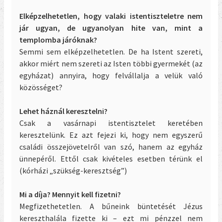
Elképzelhetetlen, hogy valaki istentiszteletre nem
jár ugyan, de ugyanolyan hite van, mint a
templomba járóknak?
Semmi sem elképzelhetetlen. De ha Istent szereti,
akkor miért nem szereti az Isten többi gyermekét (az
egyházat) annyira, hogy felvállalja a velük való
közösséget?
Lehet háznál keresztelni?
Csak a vasárnapi istentisztelet keretében
keresztelünk. Ez azt fejezi ki, hogy nem egyszerű
családi összejövetelről van szó, hanem az egyház
ünnepéről. Ettől csak kivételes esetben térünk el
(kórházi „szükség-keresztség”)
Mi a díja? Mennyit kell fizetni?
Megfizethetetlen. A bűneink büntetését Jézus
kereszthalála fizette ki – ezt mi pénzzel nem