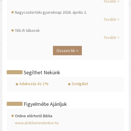
Tovább >
Nagycsütörtöki gyereknap 2026. április 2.
Tovább >
Téli ifi táborok
Tovább >
Összes hír >
Segíthet Nekünk
Adakozás és 1%
Szolgálat
Figyelmébe Ajánljuk
Online elérhető Biblia
www.abibliamindenkie.hu