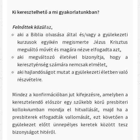
Ki keresztelhető a mi gyakorlatunkban?
Felnőttek közül
az,
aki a Biblia olvasása által és/vagy a gyülekezeti
kurzusok egyikén megismerte Jézus Krisztus
megváltó művét és magára nézve elfogadta azt,
aki megváltozó életével bizonyítja, hogy a
keresztyénség számára nemcsak elmélet,
aki hajlandóságot mutat a gyülekezeti életben való
részvételre.
Mindez a konfirmációban jut kifejezésre, amelyben a
keresztelendő először egy szűkebb körű presbiteri
kollokviumban mondja el hitvallását, majd ha a
presbiterek elfogadták vallomását, ezt követően a
gyülekezet előtt ünnepélyes keretek között tesz
bizonyságot hitéről.