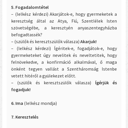
5. Fogadalomtétel
– (lelkész kérdezi) Akarjátok-e, hogy gyermeketek a
keresztség által az Atya, Fiú, Szentlélek Isten
szövetségébe, a keresztyén anyaszentegyházba
befogadtassék?
– (szülők és keresztszülők válasza)
Akarjuk!
– (lelkész kérdezi) Ígéritek-e, fogadjátok-e, hogy
gyermeketeket úgy nevelitek és neveltetitek, hogy
felnövekedve, a konfirmáció alkalmával, ő maga
önként tegyen vallást a Szentháromság Istenbe
vetett hitéről a gyülekezet előtt.
– (szülők és keresztszülők válasza)
Ígérjük és
fogadjuk!
6. Ima
(lelkész mondja)
7. Keresztelés