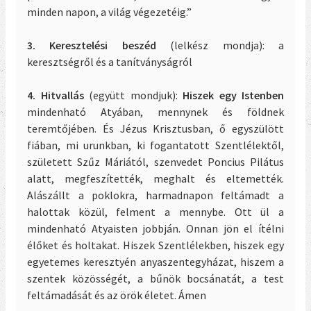
minden napon, a világ végezetéig.”
3. Keresztelési beszéd
(lelkész mondja): a
keresztségről és a tanítványságról
4. Hitvallás
(együtt mondjuk):
Hiszek egy Istenben
mindenható Atyában, mennynek és földnek
teremtőjében. És Jézus Krisztusban, ő egyszülött
fiában, mi urunkban, ki fogantatott Szentlélektől,
született Szűz Máriától, szenvedet Poncius Pilátus
alatt, megfeszítették, meghalt és eltemették.
Alászállt a poklokra, harmadnapon feltámadt a
halottak közül, felment a mennybe. Ott ül a
mindenható Atyaisten jobbján. Onnan jön el ítélni
élőket és holtakat. Hiszek Szentlélekben, hiszek egy
egyetemes keresztyén anyaszentegyházat, hiszem a
szentek közösségét, a bűnök bocsánatát, a test
feltámadását és az örök életet. Ámen