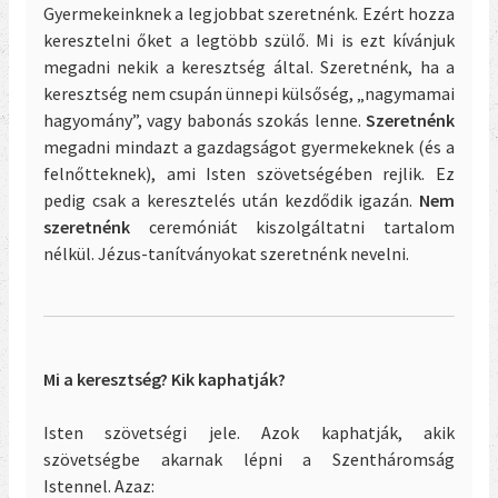
Gyermekeinknek a legjobbat szeretnénk. Ezért hozza
keresztelni őket a legtöbb szülő. Mi is ezt kívánjuk
megadni nekik a keresztség által. Szeretnénk, ha a
keresztség nem csupán ünnepi külsőség, „nagymamai
hagyomány”, vagy babonás szokás lenne.
Szeretnénk
megadni mindazt a gazdagságot gyermekeknek (és a
felnőtteknek), ami Isten szövetségében rejlik. Ez
pedig csak a keresztelés után kezdődik igazán.
Nem
szeretnénk
ceremóniát kiszolgáltatni tartalom
nélkül. Jézus-tanítványokat szeretnénk nevelni.
Mi a keresztség? Kik kaphatják?
Isten szövetségi jele. Azok kaphatják, akik
szövetségbe akarnak lépni a Szentháromság
Istennel. Azaz: