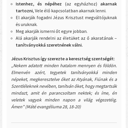
Istenhez, és népéhez
(az egyházhoz)
akarnak
tartozni
, Vele élő kapcsolatban akarnak lenni.
El akarják fogadni Jézus Krisztust megváltójuknak
és uruknak.
Meg akarják ismerni őt egyre jobban.
Alá akarják rendelni az életüket az ő akaratának –
tanítványokká szeretnének válni.
Jézus Krisztus így szerezte a keresztség szentségét:
„Nekem adatott minden hatalom mennyen és földön.
Elmenvén azért, tegyetek tanítványokká minden
népeket, megkeresztelve őket az Atyának, Fiúnak és a
Szentléleknek nevében, tanítván őket, hogy megtartsák
mindazt, amit én parancsoltam nektek; és íme, én
veletek vagyok minden napon a világ végezetéig.
Ámen” (Máté evangéliuma 28, 18-20)