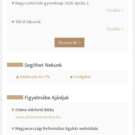
Nagycsütörtöki gyereknap 2026. április 2.
Tovább >
Téli ifi táborok
Tovább >
Összes hír >
Segíthet Nekünk
Adakozás és 1%
Szolgálat
Figyelmébe Ajánljuk
Online elérhető Biblia
www.abibliamindenkie.hu
Magyarországi Református Egyház weboldala