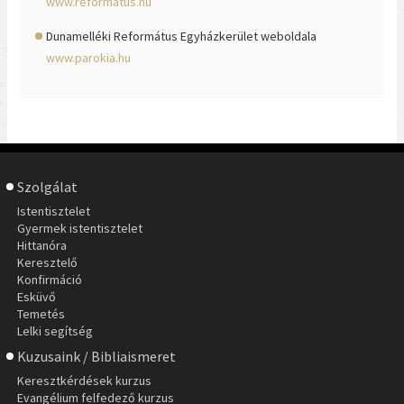
www.reformatus.hu
Dunamelléki Református Egyházkerület weboldala
www.parokia.hu
Szolgálat
Istentisztelet
Gyermek istentisztelet
Hittanóra
Keresztelő
Konfirmáció
Esküvő
Temetés
Lelki segítség
Kuzusaink / Bibliaismeret
Keresztkérdések kurzus
Evangélium felfedező kurzus