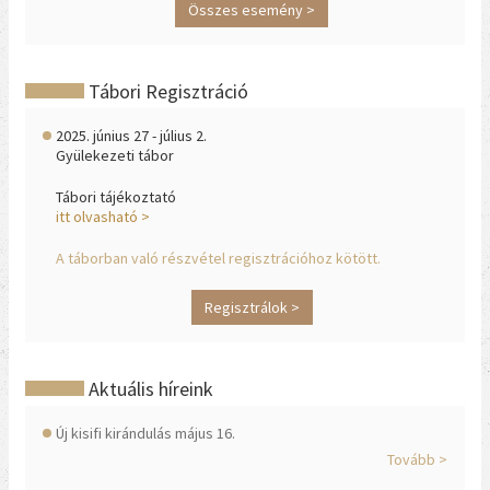
Összes esemény >
Tábori Regisztráció
2025. június 27 - július 2.
Gyülekezeti tábor
Tábori tájékoztató
itt olvasható >
A táborban való részvétel regisztrációhoz kötött.
Regisztrálok >
Aktuális híreink
Új kisifi kirándulás május 16.
Tovább >