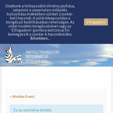
Oladlunk a felhasználói élmény javítása,
valamint a zavartalan működés
biztosítása érdekében sütiket (cookie-
kat) használ. A sütik kikapcsolása a
böngésző beállításaiban lehetséges. Az
Elfogadom
oldal további böngészésével vagy az
'Elfogadom' gombra kattintva Ön
beleegyezik a cookie-k használatába.
Bővebben...
KÁPOSZTÁSMEGYERI
REFORMÁTUS
GYÜLEKEZET
« Minden Event
Ez az esemény elmúlt.