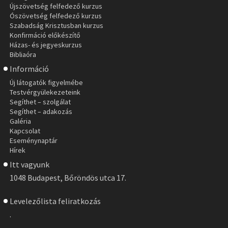
Újszövetség felfedező kurzus
Ószövetség felfedező kurzus
Szabadság Krisztusban kurzus
Konfirmáció előkészítő
Házas- és jegyeskurzus
Bibliaóra
Információ
Új látogatók figyelmébe
Testvérgyülekezeteink
Segíthet – szolgálat
Segíthet – adakozás
Galéria
Kapcsolat
Eseménynaptár
Hírek
Itt vagyunk
1048 Budapest, Bőröndös utca 17.
Levelezőlista feliratkozás
.