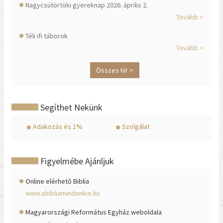
Nagycsütörtöki gyereknap 2026. április 2.
Tovább >
Téli ifi táborok
Tovább >
Összes hír >
Segíthet Nekünk
Adakozás és 1%
Szolgálat
Figyelmébe Ajánljuk
Online elérhető Biblia
www.abibliamindenkie.hu
Magyarországi Református Egyház weboldala