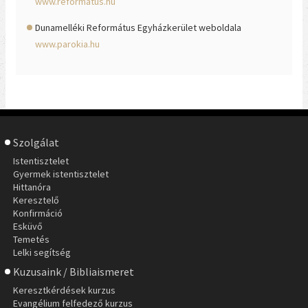
www.reformatus.hu
Dunamelléki Református Egyházkerület weboldala
www.parokia.hu
Szolgálat
Istentisztelet
Gyermek istentisztelet
Hittanóra
Keresztelő
Konfirmáció
Esküvő
Temetés
Lelki segítség
Kuzusaink / Bibliaismeret
Keresztkérdések kurzus
Evangélium felfedező kurzus