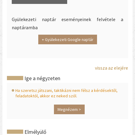
Gyülekezeti naptár eseményeinek felvétele a
naptáramba
+ Gyülekezeti Google naptár
vissza az elejére
Ige a négyzeten
Ha szeretsz játszani, taktikázni nem félsz a kérdésektől,
feladatoktól, akkor ez neked szól.
Megnézem >
Elmélyülő