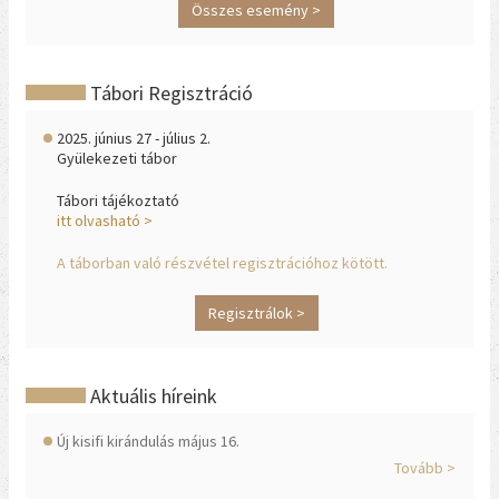
Összes esemény >
Tábori Regisztráció
2025. június 27 - július 2.
Gyülekezeti tábor
Tábori tájékoztató
itt olvasható >
A táborban való részvétel regisztrációhoz kötött.
Regisztrálok >
Aktuális híreink
Új kisifi kirándulás május 16.
Tovább >