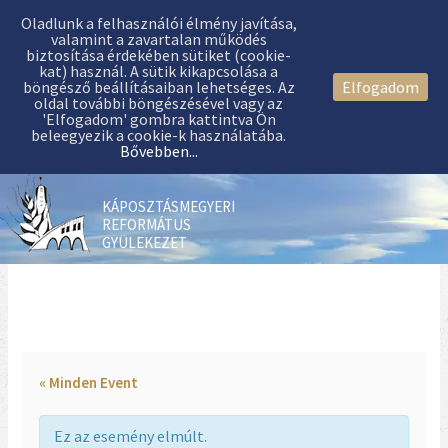
Oladlunk a felhasználói élmény javítása,
valamint a zavartalan működés
biztosítása érdekében sütiket (cookie-
kat) használ. A sütik kikapcsolása a
böngésző beállításaiban lehetséges. Az
Elfogadom
oldal további böngészésével vagy az
'Elfogadom' gombra kattintva Ön
beleegyezik a cookie-k használatába.
Bővebben...
KÁPOSZTÁSMEGYERI
REFORMÁTUS
GYÜLEKEZET
« Minden Event
Ez az esemény elmúlt.