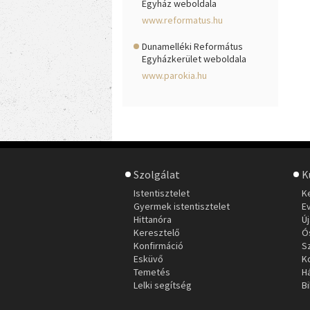
Egyház weboldala
www.reformatus.hu
Dunamelléki Református
Egyházkerület weboldala
www.parokia.hu
Szolgálat
K
Istentisztelet
K
Gyermek istentisztelet
E
Hittanóra
Ú
Keresztelő
Ó
Konfirmáció
S
Esküvő
K
Temetés
H
Lelki segítség
Bi