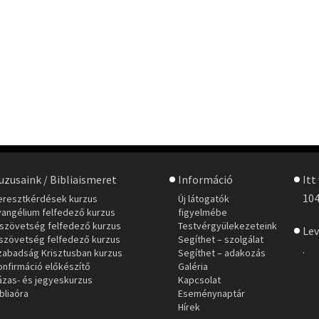
uzusaink / Bibliaismeret
Információ
Itt
104
eresztkérdések kurzus
Új látogatók
vangélium felfedező kurzus
figyelmébe
jszövetség felfedező kurzus
Testvérgyülekezeteink
Lev
szövetség felfedező kurzus
Segíthet – szolgálat
.
zabadság Krisztusban kurzus
Segíthet – adakozás
onfirmáció előkészítő
Galéria
ázas- és jegyeskurzus
Kapcsolat
bliaóra
Eseménynaptár
Hírek