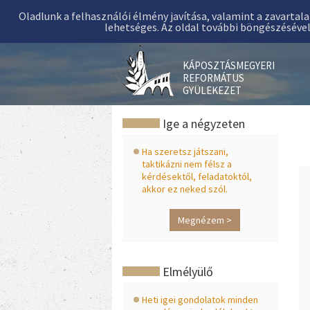
Oladlunk a felhasználói élmény javítása, valamint a zavartal
lehetséges. Az oldal további böngészéséve
KÁPOSZTÁSMEGYERI
REFORMÁTUS
GYÜLEKEZET
Ige a négyzeten
Ha szeretsz játszani,
taktikázni nem félsz a
kérdésektől, feladatoktól,
akkor ez neked szól.
Megnézem >
Elmélyülő
Heti igei gondolatok minden