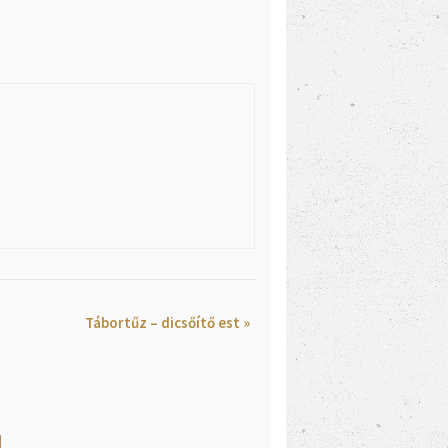
Tábortűz – dicsőítő est
»