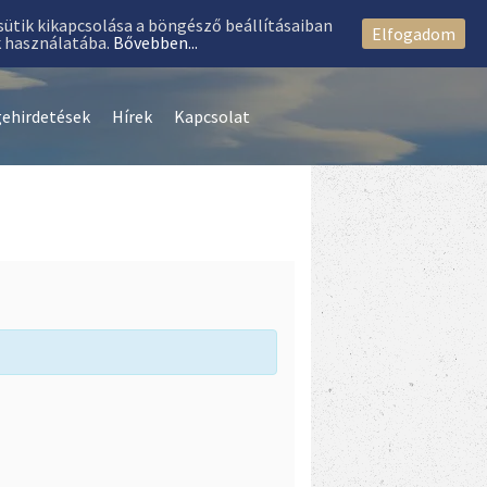
 sütik kikapcsolása a böngésző beállításaiban
Elfogadom
k használatába.
Bővebben...
gehirdetések
Hírek
Kapcsolat