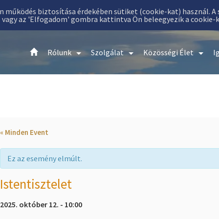
an működés biztosítása érdekében sütiket (cookie-kat) használ. A
l vagy az 'Elfogadom' gombra kattintva Ön beleegyezik a cookie-
Rólunk
Szolgálat
Közösségi Élet
I
« Minden Event
Ez az esemény elmúlt.
Istentisztelet
2025. október 12. - 10:00