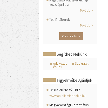
Nagycsütörtöki gyereknap
2026. április 2.
Tovább >
Téli ifi táborok
Tovább >
Összes hír >
Segíthet Nekünk
Adakozás
Szolgálat
és 1%
Figyelmébe Ajánljuk
Online elérhető Biblia
www.abibliamindenkie.hu
Magyarországi Református