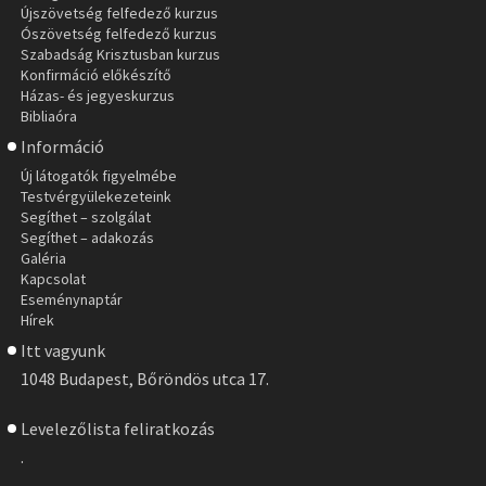
Újszövetség felfedező kurzus
Ószövetség felfedező kurzus
Szabadság Krisztusban kurzus
Konfirmáció előkészítő
Házas- és jegyeskurzus
Bibliaóra
Információ
Új látogatók figyelmébe
Testvérgyülekezeteink
Segíthet – szolgálat
Segíthet – adakozás
Galéria
Kapcsolat
Eseménynaptár
Hírek
Itt vagyunk
1048 Budapest, Bőröndös utca 17.
Levelezőlista feliratkozás
.