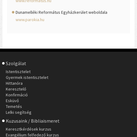
www.reformatus.hu
Dunamelléki Református Egyházkerület weboldala
www.parokia.hu
Szolgálat
Istentisztelet
Gyermek istentisztelet
Hittanóra
Keresztelő
Konfirmáció
Esküvő
Temetés
Lelki segítség
Kuzusaink / Bibliaismeret
Keresztkérdések kurzus
Evangélium felfedező kurzus