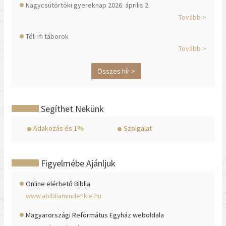
Nagycsütörtöki gyereknap 2026. április 2.
Tovább >
Téli ifi táborok
Tovább >
Összes hír >
Segíthet Nekünk
Adakozás és 1%
Szolgálat
Figyelmébe Ajánljuk
Online elérhető Biblia
www.abibliamindenkie.hu
Magyarországi Református Egyház weboldala