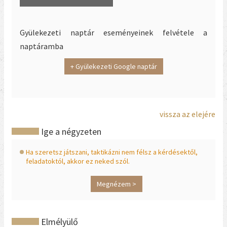
Gyülekezeti naptár eseményeinek felvétele a
naptáramba
+ Gyülekezeti Google naptár
vissza az elejére
Ige a négyzeten
Ha szeretsz játszani, taktikázni nem félsz a kérdésektől,
feladatoktól, akkor ez neked szól.
Megnézem >
Elmélyülő