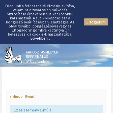
Oladlunk a felhasználói élmény javítása,
valamint a zavartalan működés
biztosítása érdekében sütiket (cookie-
kat) használ. A sütik kikapcsolása a
böngésző beállításaiban lehetséges. Az
Elfogadom
oldal további böngészésével vagy az
'Elfogadom' gombra kattintva Ön
beleegyezik a cookie-k használatába.
Bővebben...
KÁPOSZTÁSMEGYERI
REFORMÁTUS
GYÜLEKEZET
« Minden Event
Ez az esemény elmúlt.