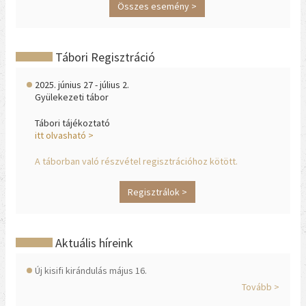
Összes esemény >
Tábori Regisztráció
2025. június 27 - július 2.
Gyülekezeti tábor
Tábori tájékoztató
itt olvasható >
A táborban való részvétel regisztrációhoz kötött.
Regisztrálok >
Aktuális híreink
Új kisifi kirándulás május 16.
Tovább >