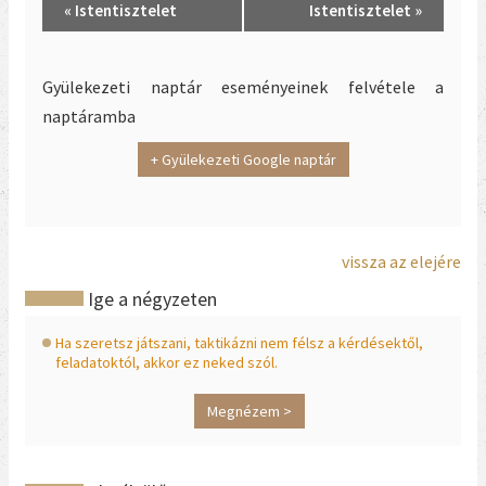
Event
«
Istentisztelet
Istentisztelet
»
Navigation
Gyülekezeti naptár eseményeinek felvétele a
naptáramba
+ Gyülekezeti Google naptár
vissza az elejére
Ige a négyzeten
Ha szeretsz játszani, taktikázni nem félsz a kérdésektől,
feladatoktól, akkor ez neked szól.
Megnézem >