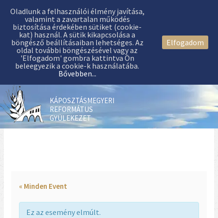
Oladlunk a felhasználói élmény javítása,
valamint a zavartalan működés
biztosítása érdekében sütiket (cookie-
kat) használ. A sütik kikapcsolása a
böngésző beállításaiban lehetséges. Az
Elfogadom
oldal további böngészésével vagy az
'Elfogadom' gombra kattintva Ön
beleegyezik a cookie-k használatába.
Bővebben...
KÁPOSZTÁSMEGYERI
REFORMÁTUS
GYÜLEKEZET
« Minden Event
Ez az esemény elmúlt.