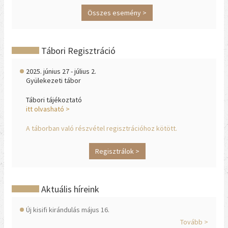
Összes esemény >
Tábori Regisztráció
2025. június 27 - július 2.
Gyülekezeti tábor
Tábori tájékoztató
itt olvasható >
A táborban való részvétel regisztrációhoz kötött.
Regisztrálok >
Aktuális híreink
Új kisifi kirándulás május 16.
Tovább >