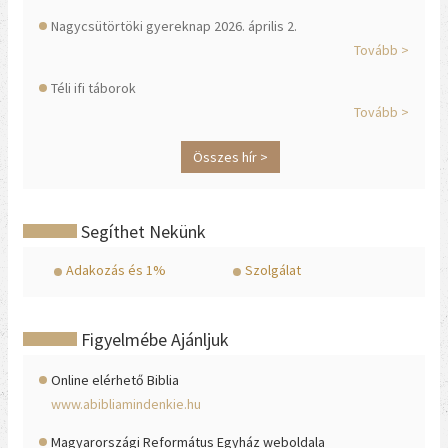
Nagycsütörtöki gyereknap 2026. április 2.
Tovább >
Téli ifi táborok
Tovább >
Összes hír >
Segíthet Nekünk
Adakozás és 1%
Szolgálat
Figyelmébe Ajánljuk
Online elérhető Biblia
www.abibliamindenkie.hu
Magyarországi Református Egyház weboldala