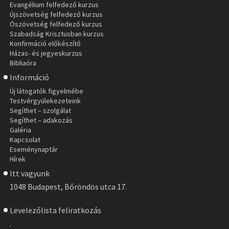
Evangélium felfedező kurzus
Újszövetség felfedező kurzus
Ószövetség felfedező kurzus
Szabadság Krisztusban kurzus
Konfirmáció előkészítő
Házas- és jegyeskurzus
Bibliaóra
Információ
Új látogatók figyelmébe
Testvérgyülekezeteink
Segíthet – szolgálat
Segíthet – adakozás
Galéria
Kapcsolat
Eseménynaptár
Hírek
Itt vagyunk
1048 Budapest, Bőröndös utca 17.
Levelezőlista feliratkozás
.