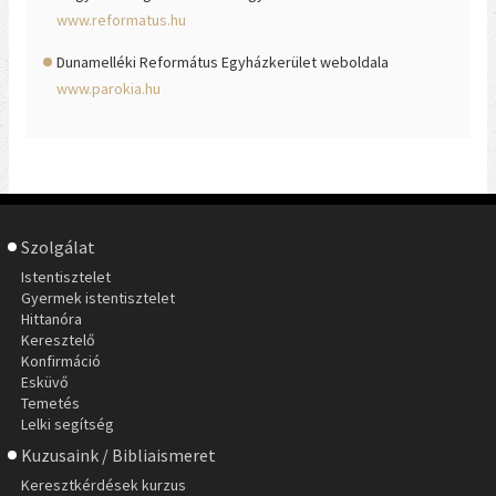
www.reformatus.hu
Dunamelléki Református Egyházkerület weboldala
www.parokia.hu
Szolgálat
Istentisztelet
Gyermek istentisztelet
Hittanóra
Keresztelő
Konfirmáció
Esküvő
Temetés
Lelki segítség
Kuzusaink / Bibliaismeret
Keresztkérdések kurzus