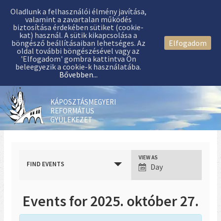
Oladlunk a felhasználói élmény javítása,
valamint a zavartalan működés
biztosítása érdekében sütiket (cookie-
kat) használ. A sütik kikapcsolása a
böngésző beállításaiban lehetséges. Az
Elfogadom
oldal további böngészésével vagy az
'Elfogadom' gombra kattintva Ön
beleegyezik a cookie-k használatába.
Bővebben...
KÁPOSZTÁSMEGYERI
REFORMÁTUS
GYÜLEKEZET
VIEW AS
Event
FIND EVENTS
Day
Views
Navigation
Events for 2025. október 27.