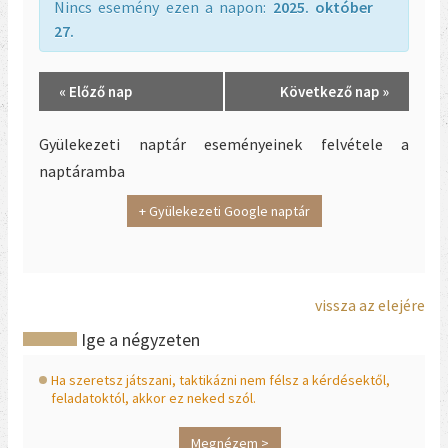
Nincs esemény ezen a napon:
2025. október
27.
Day
«
Előző nap
Következő nap
»
Navigation
Gyülekezeti naptár eseményeinek felvétele a
naptáramba
+ Gyülekezeti Google naptár
vissza az elejére
Ige a négyzeten
Ha szeretsz játszani, taktikázni nem félsz a kérdésektől,
feladatoktól, akkor ez neked szól.
Megnézem >