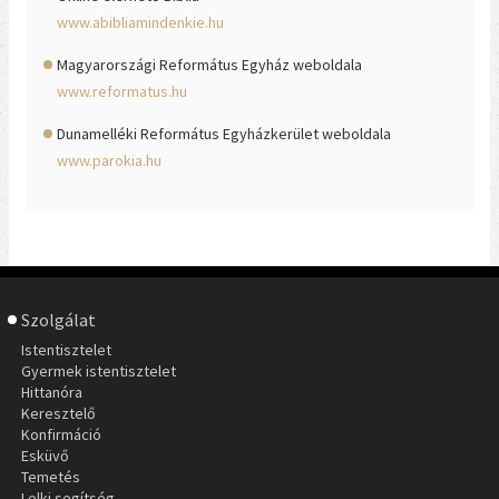
www.abibliamindenkie.hu
Magyarországi Református Egyház weboldala
www.reformatus.hu
Dunamelléki Református Egyházkerület weboldala
www.parokia.hu
Szolgálat
Istentisztelet
Gyermek istentisztelet
Hittanóra
Keresztelő
Konfirmáció
Esküvő
Temetés
Lelki segítség