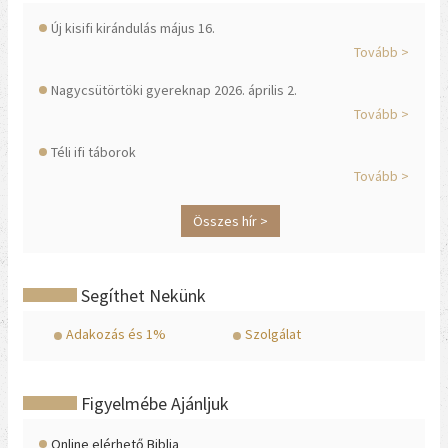
Új kisifi kirándulás május 16.
Tovább >
Nagycsütörtöki gyereknap 2026. április 2.
Tovább >
Téli ifi táborok
Tovább >
Összes hír >
Segíthet Nekünk
Adakozás és 1%
Szolgálat
Figyelmébe Ajánljuk
Online elérhető Biblia