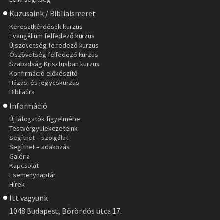
Kuzusaink / Bibliaismeret
Keresztkérdések kurzus
Evangélium felfedező kurzus
Újszövetség felfedező kurzus
Ószövetség felfedező kurzus
Szabadság Krisztusban kurzus
Konfirmáció előkészítő
Házas- és jegyeskurzus
Bibliaóra
Információ
Új látogatók figyelmébe
Testvérgyülekezeteink
Segíthet – szolgálat
Segíthet – adakozás
Galéria
Kapcsolat
Eseménynaptár
Hírek
Itt vagyunk
1048 Budapest, Bőröndös utca 17.